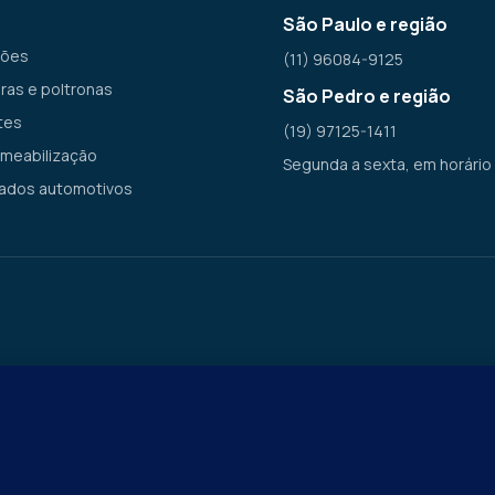
São Paulo e região
hões
(11) 96084-9125
ras e poltronas
São Pedro e região
tes
(19) 97125-1411
meabilização
Segunda a sexta, em horário
ados automotivos