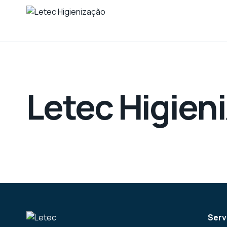
Letec Higien
Serv